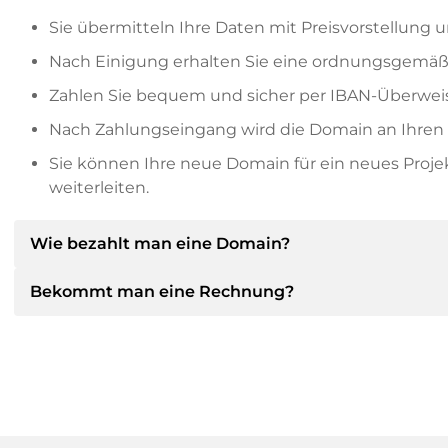
Sie übermitteln Ihre Daten mit Preisvorstellung u
Nach Einigung erhalten Sie eine ordnungsgemäß
Zahlen Sie bequem und sicher per IBAN-Überweis
Nach Zahlungseingang wird die Domain an Ihren P
Sie können Ihre neue Domain für ein neues Proj
weiterleiten.
Wie bezahlt man eine Domain?
Bekommt man eine Rechnung?
Nach einer Einigung wird der Inhaber Ihnen die Deta
dann die SEPA Bankdetails mitteilen und auf Wun
anbieten.
Ja, der Verkäufer wird Ihnen eine ordnungsgemäße
bekommen Sie auf Wunsch auch einen zusätzlichen 
Bitte geben Sie bei der Überweisung immer den