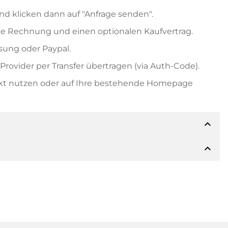
nd klicken dann auf "Anfrage senden".
e Rechnung und einen optionalen Kaufvertrag.
ung oder Paypal.
rovider per Transfer übertragen (via Auth-Code).
ekt nutzen oder auf Ihre bestehende Homepage
expand_less
expand_less
ils der Zahlung mitteilen. Der Inhaber wird Ihnen
sch auch Paypal oder weitere Zahlungsmethoden
 Rechnung senden. Bei größeren Kaufpreisen
Kaufvertrag.
 Domainnamen und die Rechnungsnummer an.