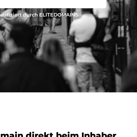
erifiziert durch ELITEDOMAINS
omain direkt beim Inhaber