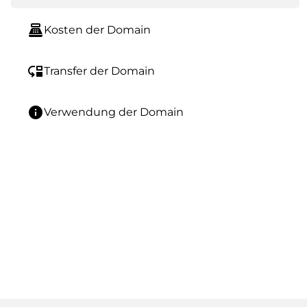
point_of_sale
Kosten der Domain
move_down
Transfer der Domain
info
Verwendung der Domain