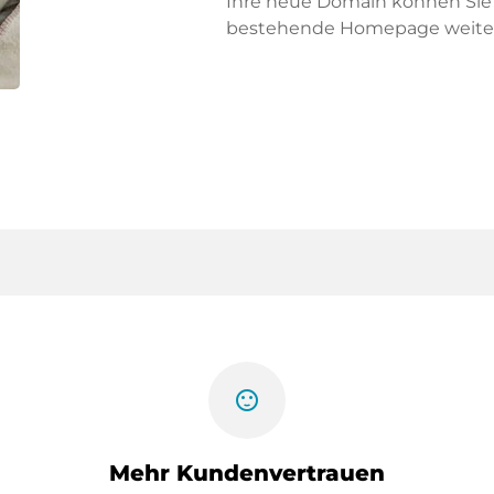
Ihre neue Domain können Sie f
bestehende Homepage weiter
sentiment_satisfied
Mehr Kundenvertrauen